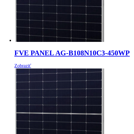
FVE PANEL AG-B108N10C3-450WP
Zobraziť