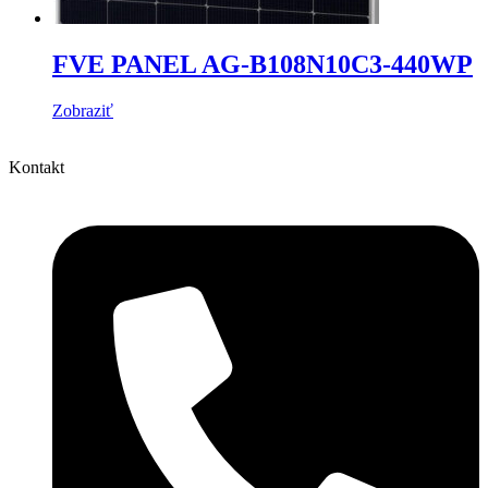
FVE PANEL AG-B108N10C3-440WP
Zobraziť
Kontakt