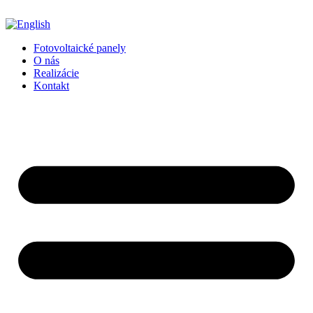
Preskočiť
na
obsah
Fotovoltaické panely
O nás
Realizácie
Kontakt