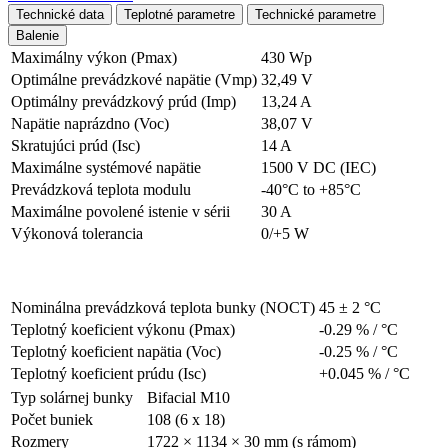
Technické data
Teplotné parametre
Technické parametre
Balenie
Maximálny výkon (Pmax)
430 Wp
Optimálne prevádzkové napätie (Vmp)
32,49 V
Optimálny prevádzkový prúd (Imp)
13,24 A
Napätie naprázdno (Voc)
38,07 V
Skratujúci prúd (Isc)
14 A
Maximálne systémové napätie
1500 V DC (IEC)
Prevádzková teplota modulu
-40°C to +85°C
Maximálne povolené istenie v sérii
30 A
Výkonová tolerancia
0/+5 W
Nominálna prevádzková teplota bunky (NOCT)
45 ± 2 °C
Teplotný koeficient výkonu (Pmax)
-0.29 % / °C
Teplotný koeficient napätia (Voc)
-0.25 % / °C
Teplotný koeficient prúdu (Isc)
+0.045 % / °C
Typ solárnej bunky
Bifacial M10
Počet buniek
108 (6 x 18)
Rozmery
1722 × 1134 × 30 mm (s rámom)